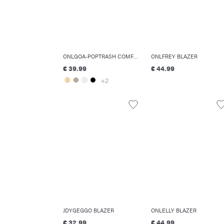
ONLGOA-POPTRASH COMFORT FIT LINO PANTALONI
ONLFREY BLAZER
€ 39.99
€ 44.99
+2
JDYGEGGO BLAZER
ONLELLY BLAZER
€ 32.99
€ 44.99