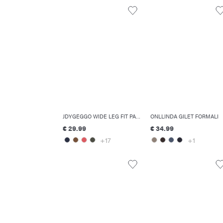
JDYGEGGO WIDE LEG FIT PANTALONI A GAMBA LARGA
ONLLINDA GILET FORMALI
€ 29.99
€ 34.99
+17
+1