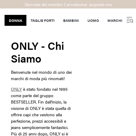
Giornate dei membri Carmakoma: acquista ora
DONNA
TAGLIE FORTI
BAMBINI
UOMO
MARCHI
ONLY - Chi
Siamo
Benvenute nel mondo di uno dei
marchi di moda più rinomati!
ONLY
è stato fondato nel 1995
come parte del gruppo
BESTSELLER. Fin dall'inizio, la
visione di ONLY è stata quella di
offrire capi che vestono alla
perfezione, prezzi accessibili e
jeans semplicemente fantastici.
Più di 25 anni dopo, ONLY si è