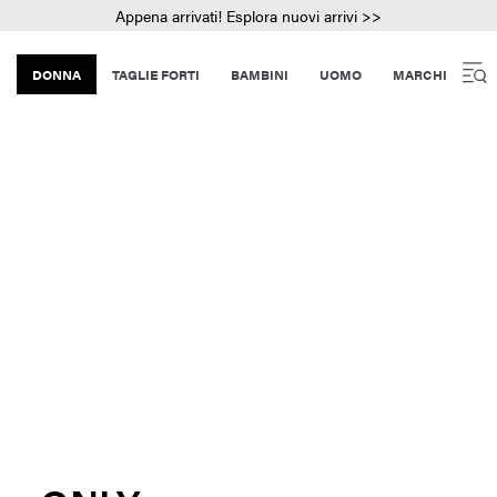
Appena arrivati! Esplora nuovi arrivi >>
DONNA
TAGLIE FORTI
BAMBINI
UOMO
MARCHI