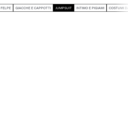
FELPE
GIACCHE E CAPPOTTI
JUMPSUIT
INTIMO E PIGIAMI
COSTUMI D