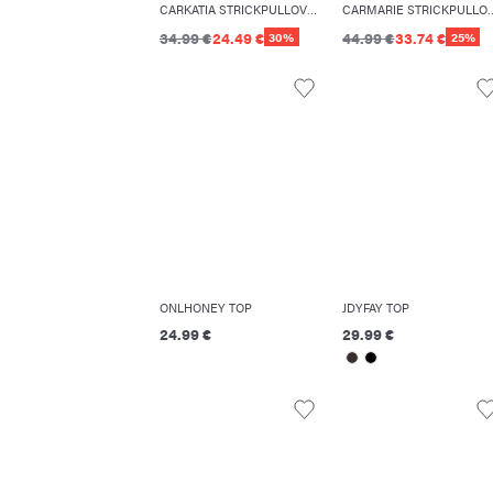
CARKATIA STRICKPULLOVER
CARMARIE ST
34.99 €
24.49 €
44.99 €
33.74 €
30%
25%
ONLHONEY TOP
JDYFAY TOP
24.99 €
29.99 €