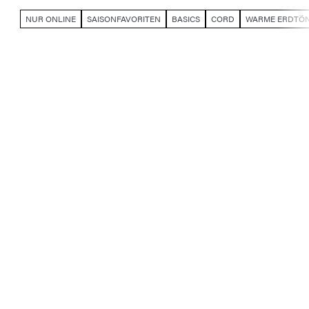
NUR ONLINE
SAISONFAVORITEN
BASICS
CORD
WARME ERDTÖ