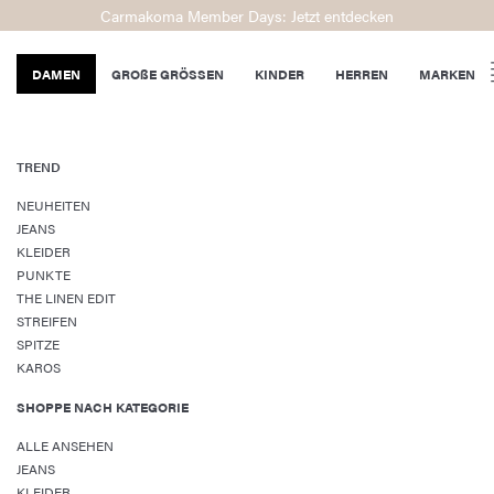
Carmakoma Member Days: Jetzt entdecken
DAMEN
GROßE GRÖSSEN
KINDER
HERREN
MARKEN
TREND
NEUHEITEN
JEANS
KLEIDER
PUNKTE
THE LINEN EDIT
STREIFEN
SPITZE
KAROS
SHOPPE NACH KATEGORIE
ALLE ANSEHEN
JEANS
KLEIDER