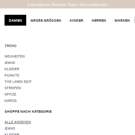
Carmakoma Member Days: Jetzt entdecken
DAMEN
GROßE GRÖSSEN
KINDER
HERREN
MARKEN
TREND
NEUHEITEN
JEANS
KLEIDER
PUNKTE
THE LINEN EDIT
STREIFEN
SPITZE
KAROS
SHOPPE NACH KATEGORIE
ALLE ANSEHEN
JEANS
KLEIDER