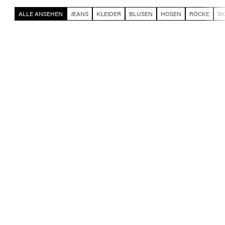
ALLE ANSEHEN
JEANS
KLEIDER
BLUSEN
HOSEN
RÖCKE
S