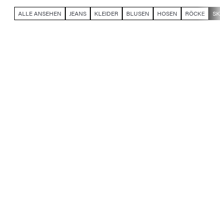
ALLE ANSEHEN
JEANS
KLEIDER
BLUSEN
HOSEN
RÖCKE
S