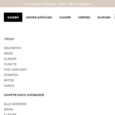
Carmakoma Member Days: Jetzt entdecken
DAMEN
GROßE GRÖSSEN
KINDER
HERREN
MARKEN
TREND
NEUHEITEN
JEANS
KLEIDER
PUNKTE
THE LINEN EDIT
STREIFEN
SPITZE
KAROS
SHOPPE NACH KATEGORIE
ALLE ANSEHEN
JEANS
KLEIDER