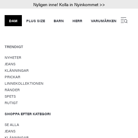
Nyligen inne! Kolla in Nyinkommet >>
DAM
PLUS SIZE
BARN
HERR
VARUMÄRKEN
TRENDIGT
NYHETER
JEANS
KLÄNNINGAR
PRICKAR
LINNEKOLLEKTIONEN
RÄNDER
SPETS
RUTIGT
SHOPPA EFTER KATEGORI
SE ALLA
JEANS
KLÄNNINGAR