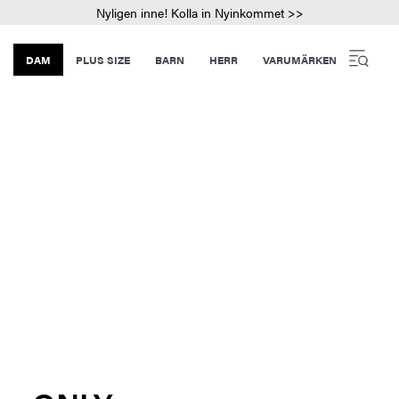
Nyligen inne! Kolla in Nyinkommet >>
DAM
PLUS SIZE
BARN
HERR
VARUMÄRKEN