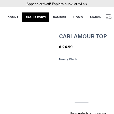
Appena arrivati! Esplora nuovi arrivi >>
DONNA
TAGLIE FORTI
BAMBINI
UOMO
MARCHI
CARLAMOUR TOP
€ 24.99
Nero / Black
Non perderti la consegna