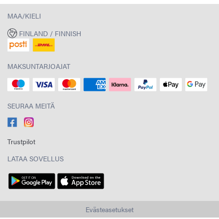
MAA/KIELI
FINLAND / FINNISH
MAKSUNTARJOAJAT
SEURAA MEITÄ
Trustpilot
LATAA SOVELLUS
Evästeasetukset