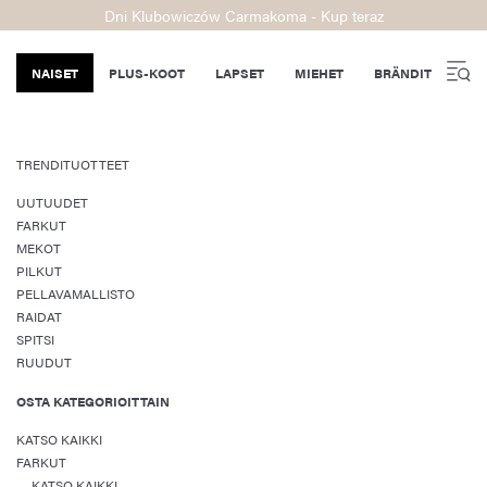
Dni Klubowiczów Carmakoma - Kup teraz
NAISET
PLUS-KOOT
LAPSET
MIEHET
BRÄNDIT
TRENDITUOTTEET
UUTUUDET
FARKUT
MEKOT
PILKUT
PELLAVAMALLISTO
RAIDAT
SPITSI
RUUDUT
OSTA KATEGORIOITTAIN
KATSO KAIKKI
FARKUT
KATSO KAIKKI