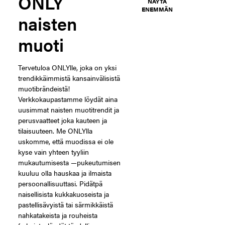
ONLY
NÄYTÄ
ENEMMÄN
naisten
muoti
Tervetuloa ONLYlle, joka on yksi
trendikkäimmistä kansainvälisistä
muotibrändeistä!
Verkkokaupastamme löydät aina
uusimmat naisten muotitrendit ja
perusvaatteet joka kauteen ja
tilaisuuteen. Me ONLYlla
uskomme, että muodissa ei ole
kyse vain yhteen tyyliin
mukautumisesta —pukeutumisen
kuuluu olla hauskaa ja ilmaista
persoonallisuuttasi. Pidätpä
naisellisista kukkakuoseista ja
pastellisävyistä tai särmikkäistä
nahkatakeista ja rouheista