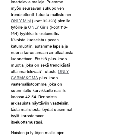
imartelevia malleja. Puemme
myös seuraavan sukupolven
trendsetterit! Tutustu mallistoihin
ONLY Mini
(koot 92-128) pienille
tytöille ja
ONLY Girls
(koot 116-
164) tyylikkäille esiteineille.
Kivoista kuoseista upeaan
katumuotiin, autamme lapsia ja
nuoria korostamaan ainutlaatuista
luonnettaan. Etsitkö plus-koon
muotia, joka on sekä trendikästä
että imartelevaa? Tutustu
ONLY
CARMAKOMA
plus-koon
vaatemallistoomme, joka on
suunniteltu kurvikkaille naisille
koossa 42-54. Rennoista
arkiasuista näyttäviin vaatteisiin,
tästä mallistosta löydät uusimmat
tyylit korostamaan
itseluottamustasi.
Naisten ja tyttöjen mallistojen