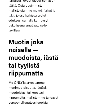
farkuista, löydät täydellisen asun
täältä. Osta uusimmista
mallistoistamme
mekot
,
farkut
ja
takit
, joissa kaikissa erotut
eduksesi samalla kun pysyt
uskollisena ainutlaatuiselle
tyylillesi.
Muotia joka
naiselle —
muodoista, iästä
tai tyylistä
riippumatta
Me ONLYlla arvostamme
monimuotoisuutta. Iästäsi,
muodoistasi tai koostasi
riippumatta, mallistomme tarjoavat
persoonallisuuteesi sopivia,