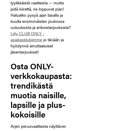
tyylikkäistä vaatteista — mutta
pidä kiirettä, ne loppuvat pian!
Haluatko pysyä ajan tasalla ja
kuulla ensimmäisten joukossa
uutuuksista ja erikoistarjouksista?
Liity CLUB ONLY -
asiakasklubiimme
jo tänään ja
hyödynnä ainutlaatuiset
jäsentarjoukset!
Osta ONLY-
verkkokaupasta:
trendikästä
muotia naisille,
lapsille ja plus-
kokoisille
Arjen perusvaatteista näyttäviin