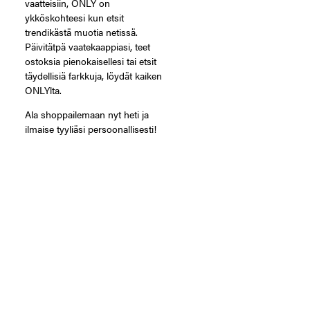
vaatteisiin, ONLY on
ykköskohteesi kun etsit
trendikästä muotia netissä.
Päivitätpä vaatekaappiasi, teet
ostoksia pienokaisellesi tai etsit
täydellisiä farkkuja, löydät kaiken
ONLYlta.
Ala shoppailemaan nyt heti ja
ilmaise tyyliäsi persoonallisesti!