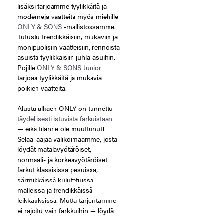
lisäksi tarjoamme tyylikkäitä ja
moderneja vaatteita myös miehille
ONLY & SONS
-mallistossamme.
Tutustu trendikkäisiin, mukaviin ja
monipuolisiin vaatteisiin, rennoista
asuista tyylikkäisiin juhla-asuihin.
Pojille
ONLY & SONS Junior
tarjoaa tyylikkäitä ja mukavia
poikien vaatteita.
Alusta alkaen ONLY on tunnettu
täydellisesti istuvista farkuistaan
— eikä tilanne ole muuttunut!
Selaa laajaa valikoimaamme, josta
löydät matalavyötäröiset,
normaali- ja korkeavyötäröiset
farkut klassisissa pesuissa,
särmikkäissä kulutetuissa
malleissa ja trendikkäissä
leikkauksissa. Mutta tarjontamme
ei rajoitu vain farkkuihin — löydä