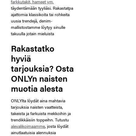
farkkutakit, hameet ym.
täydentämään tyyliäsi. Rakastatpa
ajattomia klassikoita tai rohkeita
uusia trendejä, denim-
mallistostamme löytyy sinulle
takuulla jotain mieluista
Rakastatko
hyviä
tarjouksia? Osta
ONLYn naisten
muotia alesta
ONLYlta löydät aina mahtavia
tarjouksia naisten vaatteista,
takeista ja farkuista mekkoihin ja
trendikkäisiin toppeihn. Tutustu
alevalikoimaamme
, josta löydät
ainutlaatuisia alennuksia