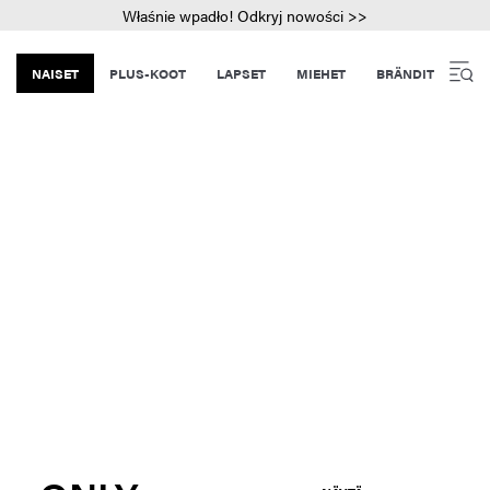
Właśnie wpadło! Odkryj nowości >>
NAISET
PLUS-KOOT
LAPSET
MIEHET
BRÄNDIT