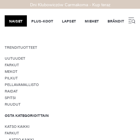
Dni Klubowiczów Carmakoma - Kup teraz
NAISET
PLUS-KOOT
LAPSET
MIEHET
BRÄNDIT
TRENDITUOTTEET
UUTUUDET
FARKUT
MEKOT
PILKUT
PELLAVAMALLISTO
RAIDAT
SPITSI
RUUDUT
OSTA KATEGORIOITTAIN
KATSO KAIKKI
FARKUT
KATSO KAIKKI