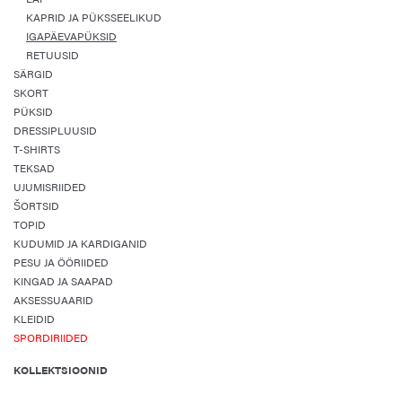
KAPRID JA PÜKSSEELIKUD
IGAPÄEVAPÜKSID
RETUUSID
SÄRGID
SKORT
PÜKSID
DRESSIPLUUSID
T-SHIRTS
TEKSAD
UJUMISRIIDED
ŠORTSID
TOPID
KUDUMID JA KARDIGANID
PESU JA ÖÖRIIDED
KINGAD JA SAAPAD
AKSESSUAARID
KLEIDID
SPORDIRIIDED
KOLLEKTSIOONID