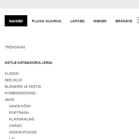
NAISED
PLUSS-SUURUS
LAPSED
MEHED
BRÄNDID
TRENDIKAS
OSTLE KATEGOORIA JÄRGI
KLEIDID
SEELIKUD
BLEISERID JA VESTID
KOMBINESOONID
JAKID
VAATA KÕIKI
POPTRASH
KLASSIKALINE
CARGO
JOOKSUPÜKSID
LAI