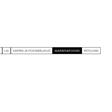
D
LAI
KAPRID JA PÜKSSEELIKUD
IGAPÄEVAPÜKSID
RETUUSID