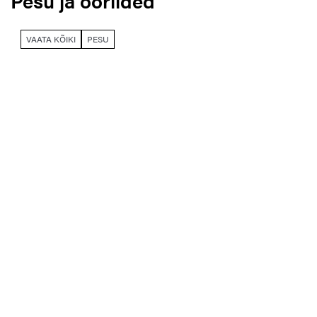
Pesu ja ööriided
VAATA KÕIKI
PESU