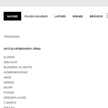
NAISED
PLUSS-SUURUS
LAPSED
MEHED
BRÄNDID
TRENDIKAS
OSTLE KATEGOORIA JÄRGI
KLEIDID
SEELIKUD
BLEISERID JA VESTID
KOMBINESOONID
JAKID
SÄRGID
SKORT
PÜKSID
DRESSIPLUUSID
T-SHIRTS
TEKSAD