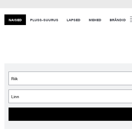
NAISED
PLUSS-SUURUS
LAPSED
MEHED
BRÄNDID
Riik
Linn