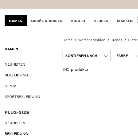
DAMEN
GROßE GRÖSSEN
KINDER
HERREN
MARKEN
Home
Womens fashion
Trends
Blaze
DAMEN
SORTIEREN NACH
FARBE
NEUHEITEN
243 produkte
BEKLEIDUNG
DENIM
SPORTBEKLEIDUNG
PLUS-SIZE
NEUHEITEN
BEKLEIDUNG