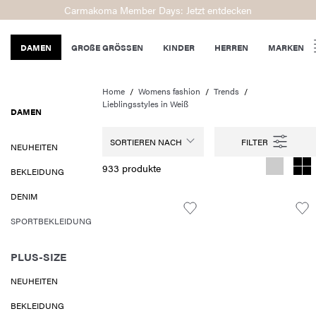
Carmakoma Member Days: Jetzt entdecken
DAMEN
GROßE GRÖSSEN
KINDER
HERREN
MARKEN
Home
Womens fashion
Trends
Lieblingsstyles in Weiß
DAMEN
SORTIEREN NACH
NEUHEITEN
933 produkte
BEKLEIDUNG
DENIM
SPORTBEKLEIDUNG
PLUS-SIZE
NEUHEITEN
BEKLEIDUNG