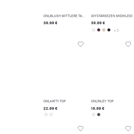
ONLBLUSH MITTLERE TAILLE SKINNY FIT KNÖCHELLANG JEANS
JDYSTARSEZEN MIDIKLEID
39.99 €
39.99 €
+3
ONLKATTI TOP
ONLRILEY TOP
22.99 €
19.99 €