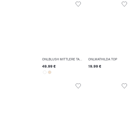
ONLBLUSH MITTLERE TAILLE GERADE GESCHNITTEN JEANS
ONLMATHILDA TOP
49.99 €
19.99 €