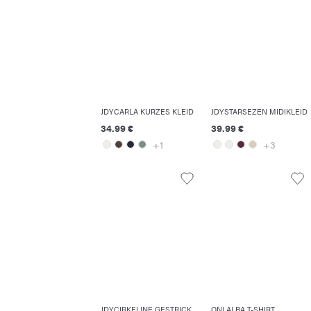
JDYCARLA KURZES KLEID
JDYSTARSEZEN MIDIKLEID
34.99 €
39.99 €
+1
+3
JDYCIRKELINE GESTRICKTES OBERTEIL
ONLALBA T-SHIRT