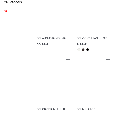
ONLY&SONS
SALE
ONLAUGUSTA NORMAL GESCHNITTEN HOSE MIT WEITEM BEINSCHNITT
ONLVICKY TRÄGERTOP
36.99 €
9.99 €
ONLGIANNA MITTLERE TAILLE BALLON SCHNITT JEANS
ONLMIRA TOP