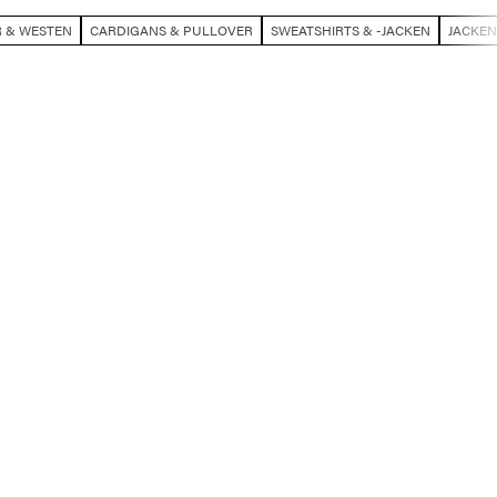
R & WESTEN
CARDIGANS & PULLOVER
SWEATSHIRTS & -JACKEN
JACKEN