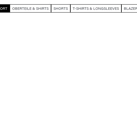
KORT
OBERTEILE & SHIRTS
SHORTS
T-SHIRTS & LONGSLEEVES
BLAZE