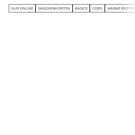
NUR ONLINE
SAISONFAVORITEN
BASICS
CORD
WARME ERDTÖ