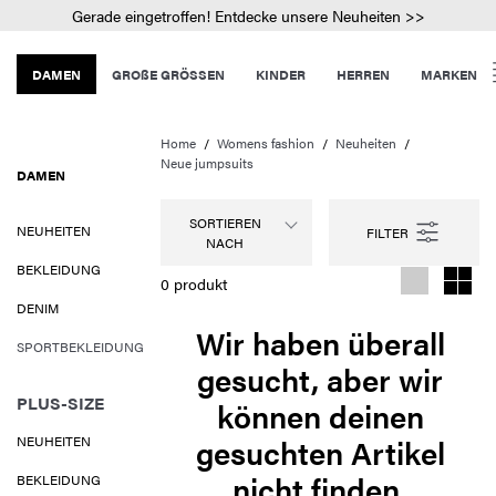
Gerade eingetroffen! Entdecke unsere Neuheiten >>
DAMEN
GROßE GRÖSSEN
KINDER
HERREN
MARKEN
Home
Womens fashion
Neuheiten
Neue jumpsuits
DAMEN
SORTIEREN
NEUHEITEN
NACH
BEKLEIDUNG
0 produkt
DENIM
Wir haben überall
SPORTBEKLEIDUNG
gesucht, aber wir
PLUS-SIZE
können deinen
gesuchten Artikel
NEUHEITEN
nicht finden.
BEKLEIDUNG