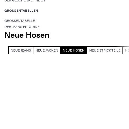
DER GESCHENKEFINDER
GRÖSSENTABELLEN
GRÖSSENTABELLE
DER JEANS FIT GUIDE
Neue Hosen
NEUE JEANS
NEUE JACKEN
NEUE HOSEN
NEUE STRICKTEILE
NE