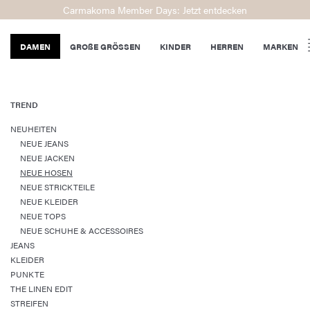
Carmakoma Member Days: Jetzt entdecken
DAMEN
GROßE GRÖSSEN
KINDER
HERREN
MARKEN
TREND
NEUHEITEN
NEUE JEANS
NEUE JACKEN
NEUE HOSEN
NEUE STRICKTEILE
NEUE KLEIDER
NEUE TOPS
NEUE SCHUHE & ACCESSOIRES
JEANS
KLEIDER
PUNKTE
THE LINEN EDIT
STREIFEN