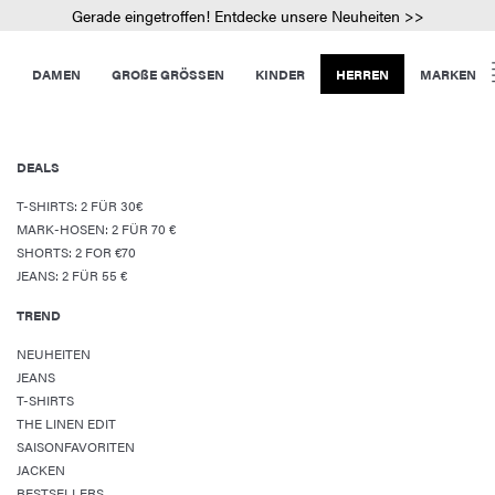
Gerade eingetroffen! Entdecke unsere Neuheiten >>
DAMEN
GROßE GRÖSSEN
KINDER
HERREN
MARKEN
DEALS
T-SHIRTS: 2 FÜR 30€
MARK-HOSEN: 2 FÜR 70 €
SHORTS: 2 FOR €70
JEANS: 2 FÜR 55 €
TREND
NEUHEITEN
JEANS
T-SHIRTS
THE LINEN EDIT
SAISONFAVORITEN
JACKEN
BESTSELLERS