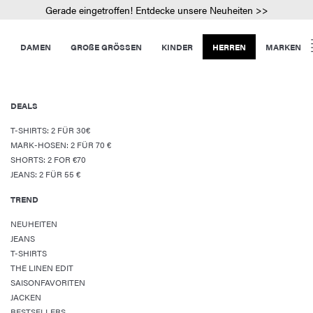
Gerade eingetroffen! Entdecke unsere Neuheiten >>
DAMEN
GROßE GRÖSSEN
KINDER
HERREN
MARKEN
DEALS
T-SHIRTS: 2 FÜR 30€
MARK-HOSEN: 2 FÜR 70 €
SHORTS: 2 FOR €70
JEANS: 2 FÜR 55 €
TREND
NEUHEITEN
JEANS
T-SHIRTS
THE LINEN EDIT
SAISONFAVORITEN
JACKEN
BESTSELLERS