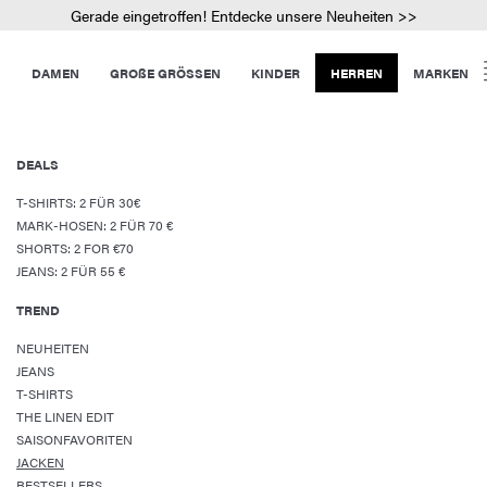
Gerade eingetroffen! Entdecke unsere Neuheiten >>
DAMEN
GROßE GRÖSSEN
KINDER
HERREN
MARKEN
DEALS
T-SHIRTS: 2 FÜR 30€
MARK-HOSEN: 2 FÜR 70 €
SHORTS: 2 FOR €70
JEANS: 2 FÜR 55 €
TREND
NEUHEITEN
JEANS
T-SHIRTS
THE LINEN EDIT
SAISONFAVORITEN
JACKEN
BESTSELLERS