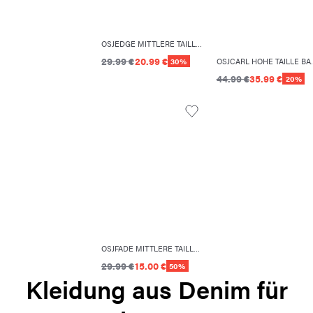
OSJEDGE MITTLERE TAILLE GERADE GESCHNITTEN JEANS
29.99 €
20.99 €
30%
OSJCARL HOHE TA
44.99 €
35.99 €
20%
OSJFADE MITTLERE TAILLE LOCKER GESCHNITTEN SHORTS
29.99 €
15.00 €
50%
Kleidung aus Denim für