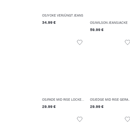
OSJYOKE VERJÜNGT JEANS
34.99 €
OSJWILSON JEANSJACKE
59.99 €
OSJFADE MID RISE LOCKER GESCHNITTEN JEANS
OSJEDGE MID RISE GERADE GESCH
29.99 €
29.99 €