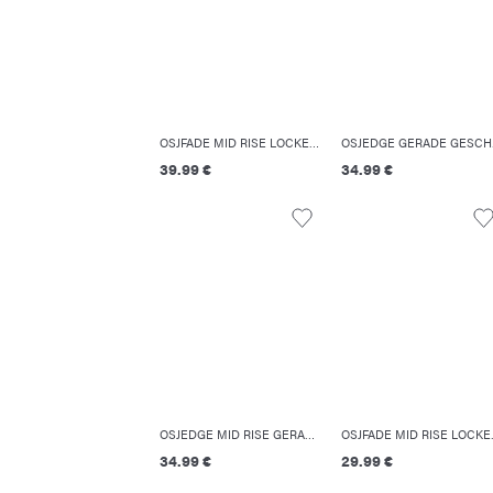
OSJFADE MID RISE LOCKER GESCHNITTEN JEANS
OSJE
39.99 €
34.99 €
OSJEDGE MID RISE GERADE GESCHNITTEN JEANS
OSJFADE MI
34.99 €
29.99 €