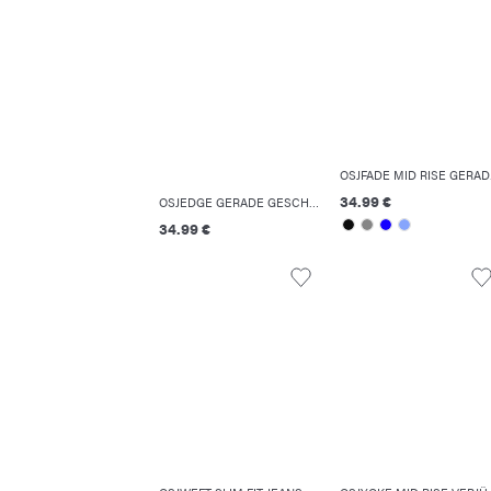
OSJFAD
34.99 €
OSJEDGE GERADE GESCHNITTEN JEANS
34.99 €