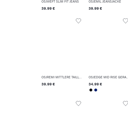
OSJWEFT SLIM FIT JEANS
OSJEMIL JEANSJACKE
39.99 €
39.99 €
OSJREMI MITTLERE TAILLE LOCKER GESCHNITTEN JEANS
OSJEDGE MID RISE GERADE GESCH
39.99 €
34.99 €