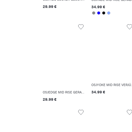
29.99 €
34.99 €
OSJYOKE MID
34.99 €
OSJEDGE MID RISE GERADE GESCHNITTEN SHORTS
29.99 €