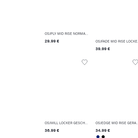
OSJPLY MID RISE NORMAL GESCHNITTEN SHORTS
29.99 €
OSJFADE MI
39.99 €
OSJWILL LOCKER GESCHNITTEN HOSE
OSJEDGE MID RISE GERADE GESCH
36.99 €
34.99 €