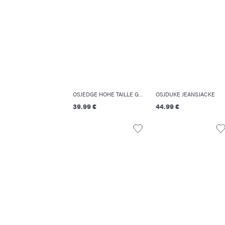
OSJEDGE HOHE TAILLE GERADE GESCHNITTEN JEANS
OSJDUKE JEANSJACKE
39.99 €
44.99 €