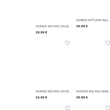
OSJREMI MITTLERE TAILLE LOCKER GES
39.99 €
OSJFADE MID RISE LOCKER GESCHNITTEN JEANS
29.99 €
OSJFADE MID RISE LOCKER GESCHNITTEN JEANS
OSJEDGE MID RISE GERADE GESCH
34.99 €
39.99 €