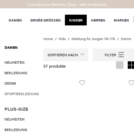
Carmakoma Member Days: Jetzt entdecken
DAMEN
GROßE GRÖSSEN
KINDER
HERREN
MARKEN
Home
Kids
Kleidung für Jungen 116-176
Denim
DAMEN
SORTIEREN NACH
NEUHEITEN
57 produkte
BEKLEIDUNG
DENIM
SPORTBEKLEIDUNG
PLUS-SIZE
NEUHEITEN
BEKLEIDUNG