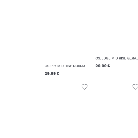
OSJEDGE MID RISE GERADE GESCH
29.99 €
OSJPLY MID RISE NORMAL GESCHNITTEN SHORTS
29.99 €