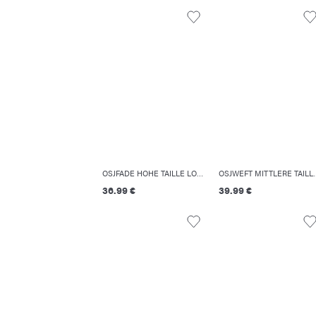
OSJFADE HOHE TAILLE LOCKER GESCHNITTEN JEANS
OSJWEFT MITTLERE TAILLE
36.99 €
39.99 €