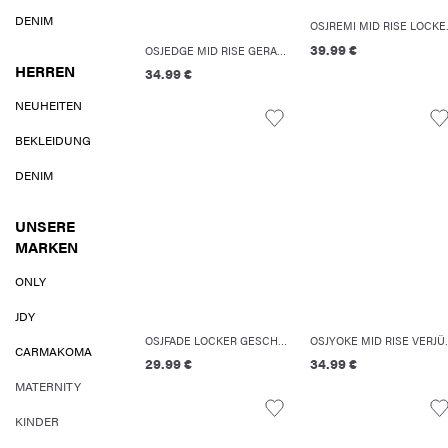
DENIM
OSJREMI MI
39.99 €
OSJEDGE MID RISE GERADE GESCHNITTEN JEANS
HERREN
34.99 €
NEUHEITEN
BEKLEIDUNG
DENIM
UNSERE
MARKEN
ONLY
JDY
OSJFADE LOCKER GESCHNITTEN JEANS
OSJYOKE MID
CARMAKOMA
29.99 €
34.99 €
MATERNITY
KINDER