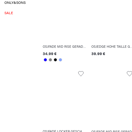
ONLY&SONS
SALE
OSJFADE MID RISE GERADE GESCHNITTEN JEANS
OSJEDGE HOHE TAILLE GERADE GESCHNITT
34.99 €
39.99 €
OSJFADE LOCKER GESCHNITTEN JEANS
OSJFAD