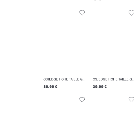
OSJEDGE HOHE TAILLE GERADE GESCHNITTEN JEANS
OSJEDGE HOHE TAILLE GERADE GESCHNITT
39.99 €
39.99 €