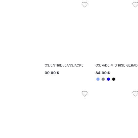
OSJENTIRE JEANSJACKE
OSJFAD
39.99 €
34.99 €