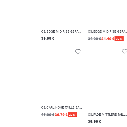
OSJEDGE MID RISE GERADE GESCHNITTEN JEANS
OSJEDGE MID RISE GERADE GESCH
39.99 €
34.99 €
24.49 €
30%
OSJCARL HOHE TAILLE BALLON SCHNITT JEANS
45.99 €
36.79 €
20%
OSJFADE MITTLERE TAILLE LOCKER GES
39.99 €