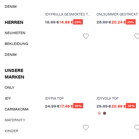
DENIM
JDYFRULLA GESMOKTES TOP
ONLSUMMER G
HERREN
19.99 €
14.99 €
26.99 €
20.24 €
25%
25%
NEUHEITEN
BEKLEIDUNG
DENIM
UNSERE
MARKEN
ONLY
JDY
JDYPIA TOP
JDYVOLA TOP
24.99 €
17.49 €
29.99 €
20.99 €
30%
30%
CARMAKOMA
MATERNITY
KINDER