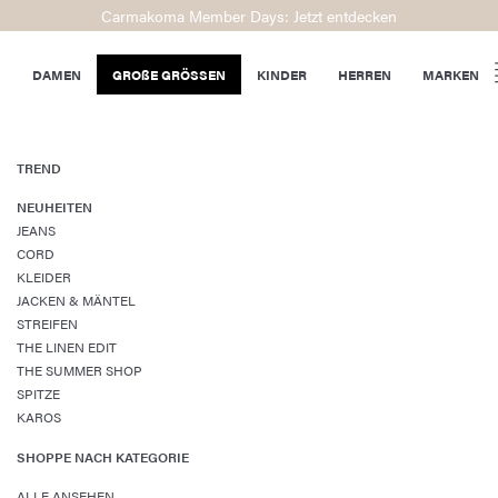
Carmakoma Member Days: Jetzt entdecken
DAMEN
GROßE GRÖSSEN
KINDER
HERREN
MARKEN
TREND
NEUHEITEN
JEANS
CORD
KLEIDER
JACKEN & MÄNTEL
STREIFEN
THE LINEN EDIT
THE SUMMER SHOP
SPITZE
KAROS
SHOPPE NACH KATEGORIE
ALLE ANSEHEN