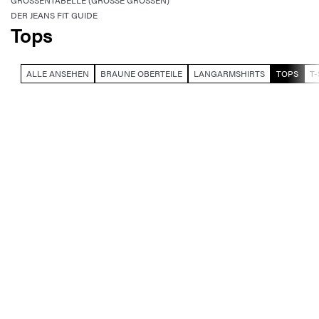
GRÖSSENTABELLE (GROSSE GRÖSSEN)
DER JEANS FIT GUIDE
Tops
ALLE ANSEHEN
BRAUNE OBERTEILE
LANGARMSHIRTS
TOPS
T-