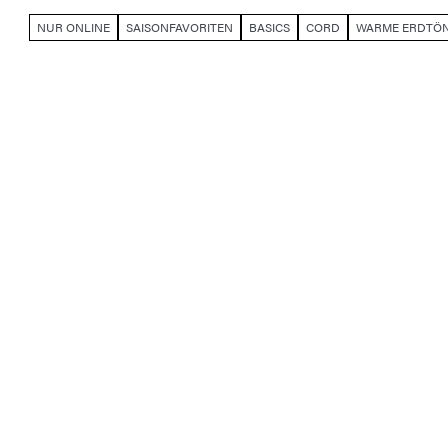
NUR ONLINE
SAISONFAVORITEN
BASICS
CORD
WARME ERDTÖ