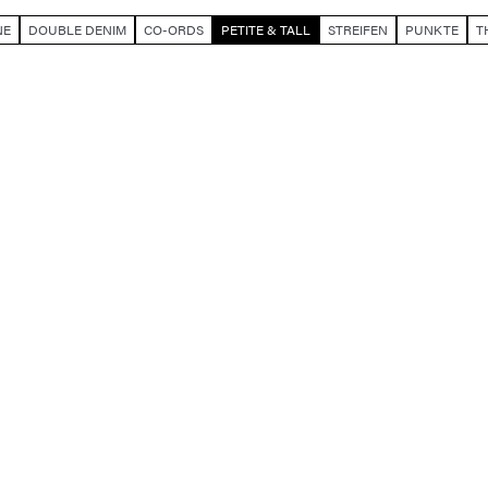
NE
DOUBLE DENIM
CO-ORDS
PETITE & TALL
STREIFEN
PUNKTE
T