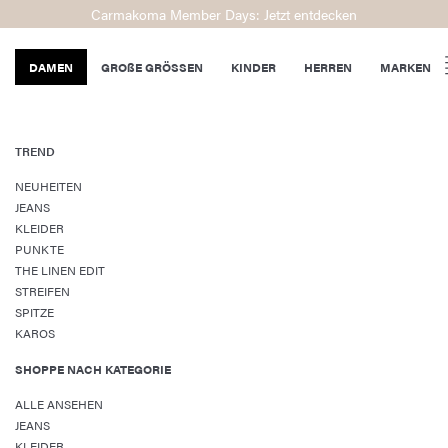
Carmakoma Member Days: Jetzt entdecken
DAMEN
GROßE GRÖSSEN
KINDER
HERREN
MARKEN
TREND
NEUHEITEN
JEANS
KLEIDER
PUNKTE
THE LINEN EDIT
STREIFEN
SPITZE
KAROS
SHOPPE NACH KATEGORIE
ALLE ANSEHEN
JEANS
KLEIDER