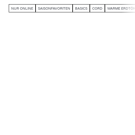
NUR ONLINE
SAISONFAVORITEN
BASICS
CORD
WARME ERDTÖ