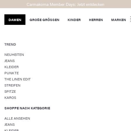
Carmakoma Member Days: Jetzt entdecken
DAMEN
GROßE GRÖSSEN
KINDER
HERREN
MARKEN
TREND
NEUHEITEN
JEANS
KLEIDER
PUNKTE
THE LINEN EDIT
STREIFEN
SPITZE
KAROS
SHOPPE NACH KATEGORIE
ALLE ANSEHEN
JEANS
KLEIDER