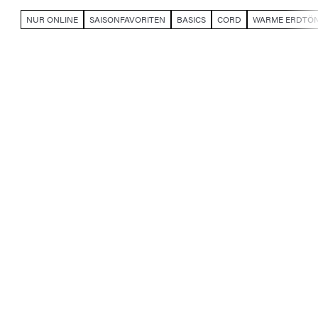
NUR ONLINE
SAISONFAVORITEN
BASICS
CORD
WARME ERDTÖ