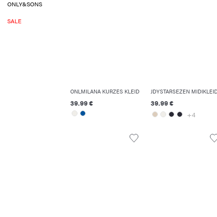
ONLY&SONS
SALE
ONLMILANA KURZES KLEID
JDYSTARSEZEN MIDIKLEI
39.99 €
39.99 €
+4