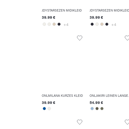
JDYSTARSEZEN MIDIKLEID
JDYSTARSEZEN MIDIKLEI
39.99 €
39.99 €
+4
+4
ONLMILANA KURZES KLEID
ONLJAKIR
39.99 €
54.99 €