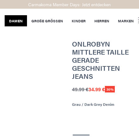
Carmakoma Member Days: Jetzt entdecken
DAMEN
GROßE GRÖSSEN
KINDER
HERREN
MARKEN
ONLROBYN
MITTLERE TAILLE
GERADE
GESCHNITTEN
JEANS
49.99 €
34.99 €
30%
Grau / Dark Grey Denim