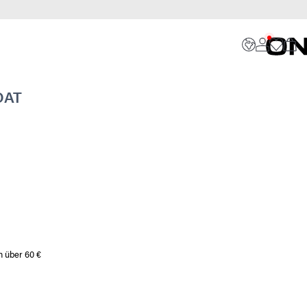
OAT
n über 60 €