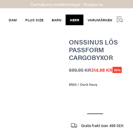
Carmakoma medlemsdagar: Shoppa nu
DAM
PLUS SIZE
BARN
HERR
VARUMÄRKEN
ONSSINUS LÖS
PASSFORM
CARGOBYXOR
699.95 KR
314.98 KR
55%
Blått / Dark Navy
Gratis frakt över 499 SEK