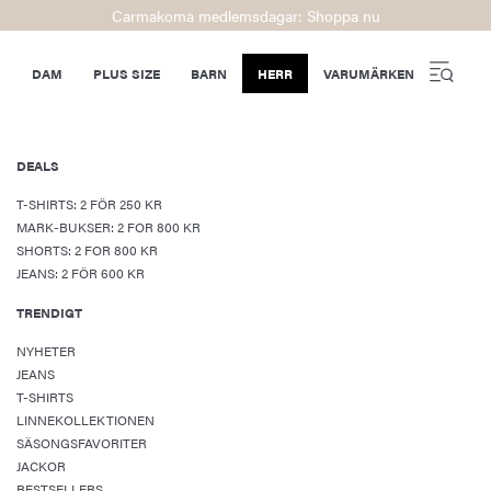
Carmakoma medlemsdagar: Shoppa nu
DAM
PLUS SIZE
BARN
HERR
VARUMÄRKEN
DEALS
T-SHIRTS: 2 FÖR 250 KR
MARK-BUKSER: 2 FOR 800 KR
SHORTS: 2 FOR 800 KR
JEANS: 2 FÖR 600 KR
TRENDIGT
NYHETER
JEANS
T-SHIRTS
LINNEKOLLEKTIONEN
SÄSONGSFAVORITER
JACKOR
BESTSELLERS