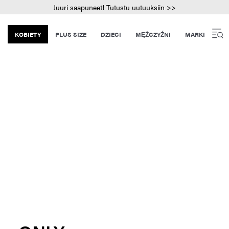
Juuri saapuneet! Tutustu uutuuksiin >>
KOBIETY
PLUS SIZE
DZIECI
MĘŻCZYŹNI
MARKI