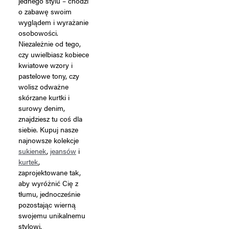
jednego stylu – chodzi
o zabawę swoim
wyglądem i wyrażanie
osobowości.
Niezależnie od tego,
czy uwielbiasz kobiece
kwiatowe wzory i
pastelowe tony, czy
wolisz odważne
skórzane kurtki i
surowy denim,
znajdziesz tu coś dla
siebie. Kupuj nasze
najnowsze kolekcje
sukienek
,
jeansów
i
kurtek
,
zaprojektowane tak,
aby wyróżnić Cię z
tłumu, jednocześnie
pozostając wierną
swojemu unikalnemu
stylowi.