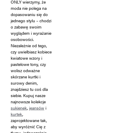
ONLY wierzymy, że
moda nie polega na
dopasowaniu się do
jednego stylu – chodzi
o zabawę swoim
wyglądem i wyrażanie
osobowości.
Niezależnie od tego,
czy uwielbiasz kobiece
kwiatowe wzory i
pastelowe tony, czy
wolisz odważne
skórzane kurtki i
surowy denim,
znajdziesz tu coś dla
siebie. Kupuj nasze
najnowsze kolekcje
sukienek
,
jeansów
i
kurtek
,
zaprojektowane tak,
aby wyróżnić Cię z
tłumu, jednocześnie