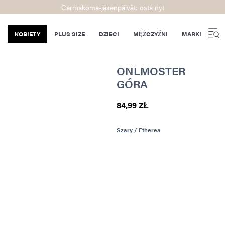
Carmakoma-jäsenpäivät: osta nyt
KOBIETY
PLUS SIZE
DZIECI
MĘŻCZYŹNI
MARKI
ONLMOSTER
GÓRA
84,99 ZŁ
Szary / Etherea