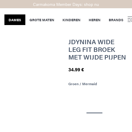
Carmakoma Member Days: shop nu
DAMES
GROTE MATEN
KINDEREN
HEREN
BRANDS
JDYNINA WIDE
LEG FIT BROEK
MET WIJDE PIJPEN
34.99 €
Groen / Mermaid