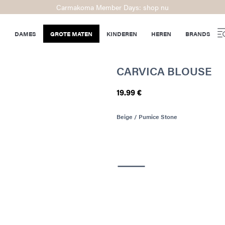
Carmakoma Member Days: shop nu
DAMES
GROTE MATEN
KINDEREN
HEREN
BRANDS
CARVICA BLOUSE
19.99 €
Beige / Pumice Stone