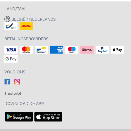
LAND/TAAL
BELGIË / NEDERLANDS
BETALINGSPROVIDERS
VOLG ONS
Trustpilot
DOWNLOAD DE APP