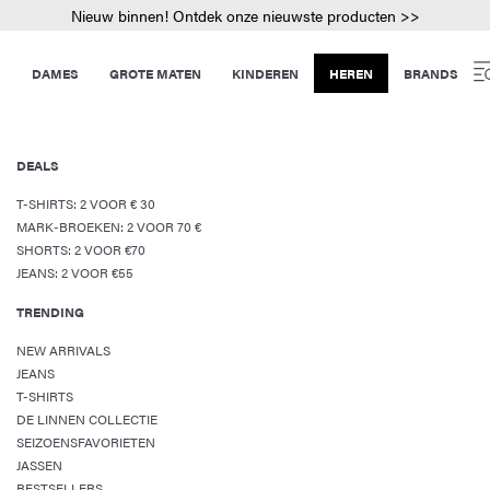
Nieuw binnen! Ontdek onze nieuwste producten >>
DAMES
GROTE MATEN
KINDEREN
HEREN
BRANDS
DEALS
T-SHIRTS: 2 VOOR € 30
MARK-BROEKEN: 2 VOOR 70 €
SHORTS: 2 VOOR €70
JEANS: 2 VOOR €55
TRENDING
NEW ARRIVALS
JEANS
T-SHIRTS
DE LINNEN COLLECTIE
SEIZOENSFAVORIETEN
JASSEN
BESTSELLERS