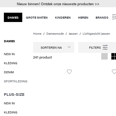
Nieuw binnen! Ontdek onze nieuwste producten >>
DAMES
GROTE MATEN
KINDEREN
HEREN
BRANDS
Home
Damesmode
Jassen
Lichtgewicht jassen
DAMES
SORTEREN NA
NEW IN
241 product
KLEDING
DENIM
SPORTKLEDING
PLUS-SIZE
NEW IN
KLEDING