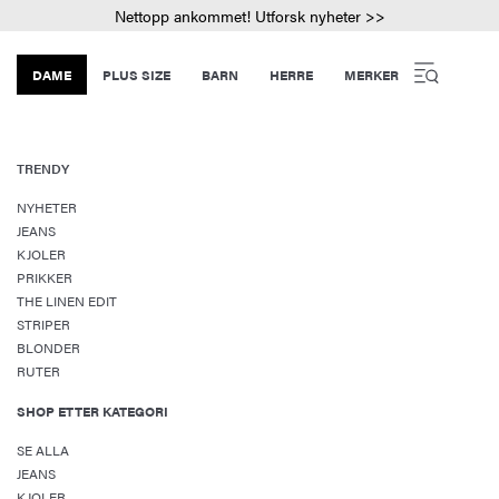
Nettopp ankommet! Utforsk nyheter >>
DAME
PLUS SIZE
BARN
HERRE
MERKER
TRENDY
NYHETER
JEANS
KJOLER
PRIKKER
THE LINEN EDIT
STRIPER
BLONDER
RUTER
SHOP ETTER KATEGORI
SE ALLA
JEANS
KJOLER