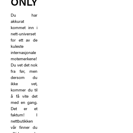
ONLY
Du har
akkurat
kommet inn i
nett-universet
for ett av de
kuleste
internasjonale
motemerkene!
Du vet det nok
fra før, men
dersom du
ikke vet,
kommer du til
å få vite det
med en gang.
Det er et
faktum! I
nettbutikken
vår finner du