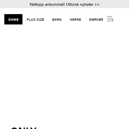
Nettopp ankommet! Utforsk nyheter >>
DAME
PLUS SIZE
BARN
HERRE
MERKER