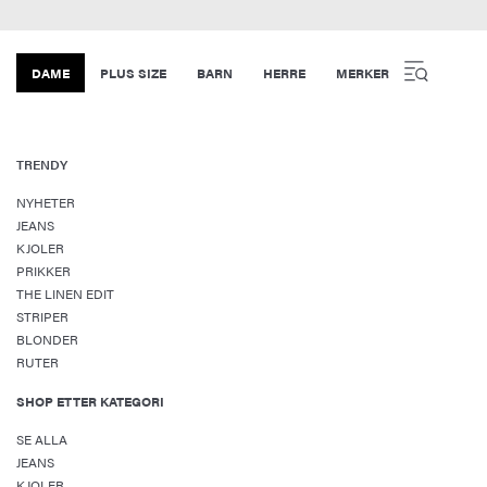
DAME
PLUS SIZE
BARN
HERRE
MERKER
TRENDY
NYHETER
JEANS
KJOLER
PRIKKER
THE LINEN EDIT
STRIPER
BLONDER
RUTER
SHOP ETTER KATEGORI
SE ALLA
JEANS
KJOLER