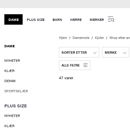
DAME
PLUS SIZE
BARN
HERRE
MERKER
Hjem
Damemote
Kjoler
Shop etter a
DAME
SORTER ETTER
MERKE
NYHETER
ALLE FILTRE
KLÆR
47 varer
DENIM
SPORTSKLÆR
PLUS SIZE
NYHETER
KLÆR