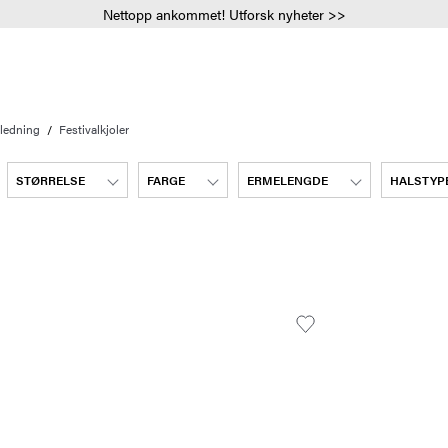
Nettopp ankommet! Utforsk nyheter >>
nledning
Festivalkjoler
STØRRELSE
FARGE
ERMELENGDE
HALSTYP