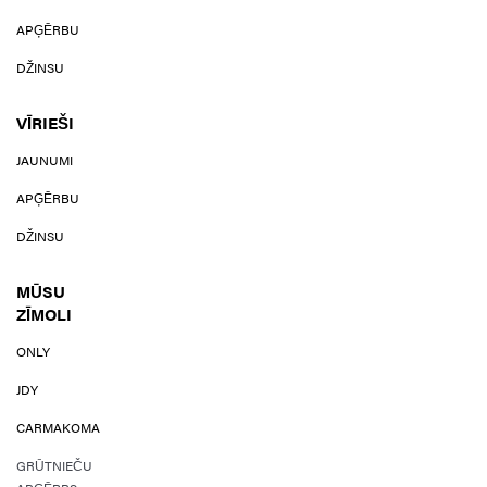
APĢĒRBU
DŽINSU
VĪRIEŠI
JAUNUMI
APĢĒRBU
DŽINSU
MŪSU
ZĪMOLI
ONLY
JDY
CARMAKOMA
GRŪTNIEČU