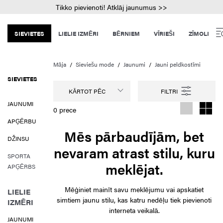
Tikko pievienoti! Atklāj jaunumus >>
SIEVIETES
LIELIE IZMĒRI
BĒRNIEM
VĪRIEŠI
ZĪMOLI
Māja
Sieviešu mode
Jaunumi
Jauni peldkostīmi
SIEVIETES
KĀRTOT PĒC
JAUNUMI
0 prece
APĢĒRBU
Mēs pārbaudījām, bet
DŽINSU
nevaram atrast stilu, kuru
SPORTA
meklējat.
APĢĒRBS
Mēģiniet mainīt savu meklējumu vai apskatiet
LIELIE
simtiem jaunu stilu, kas katru nedēļu tiek pievienoti
IZMĒRI
interneta veikalā.
JAUNUMI