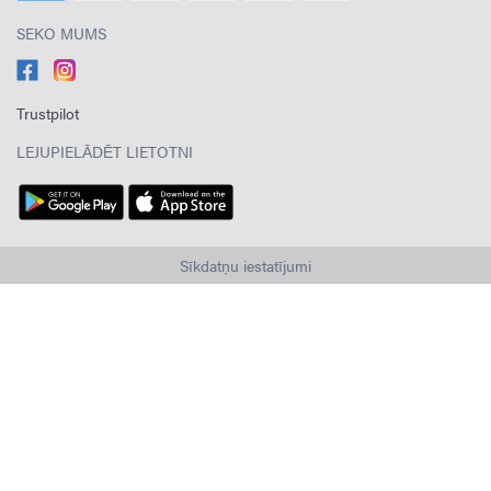
SEKO MUMS
Trustpilot
LEJUPIELĀDĒT LIETOTNI
Sīkdatņu iestatījumi